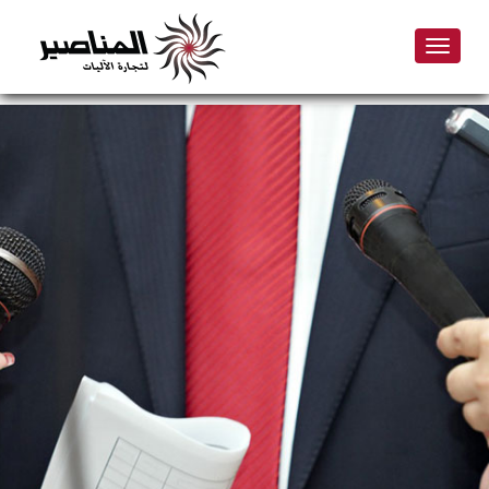
Toggle
navigation
Skip
to
main
content