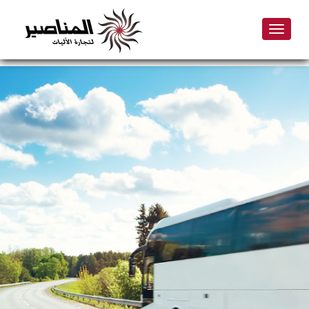
Toggle
navigation
Skip
to
main
content