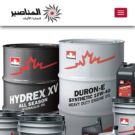
Toggle
navigation
Skip
to
main
content